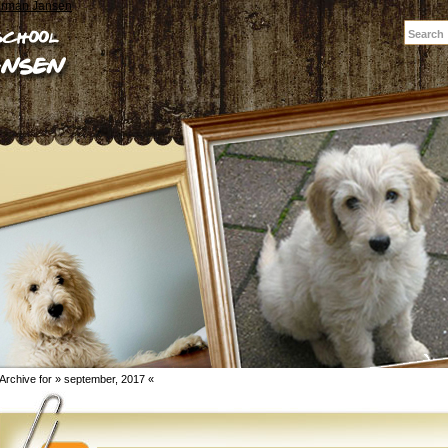
erman Jansen
Archive for » september, 2017 «