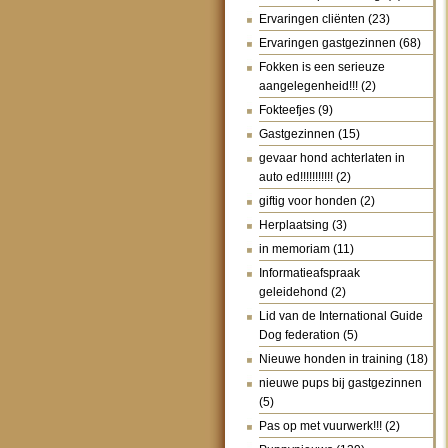
Ervaringen cliënten
(23)
Ervaringen gastgezinnen
(68)
Fokken is een serieuze
aangelegenheid!!!
(2)
Fokteefjes
(9)
Gastgezinnen
(15)
gevaar hond achterlaten in
auto ed!!!!!!!!!!!
(2)
giftig voor honden
(2)
Herplaatsing
(3)
in memoriam
(11)
Informatieafspraak
geleidehond
(2)
Lid van de International Guide
Dog federation
(5)
Nieuwe honden in training
(18)
nieuwe pups bij gastgezinnen
(5)
Pas op met vuurwerk!!!
(2)