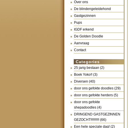
Over ons
De blindengeleidehond
Gastgezinnen
Pups
IGDF erkend
De Golden Doodle
Aanvraag
Contact
Categories
25 jarig bestaan
(2)
Boek Yoko!!
(3)
Diversen
(40)
door ons gefokte doodles
(29)
door ons gefokte herders
(5)
door ons gefokte
shepadoodles
(4)
DRINGEND GASTGEZINNEN
GEZOCHT!!!!!!!!!!
(66)
Een hele speciale dag!
(2)