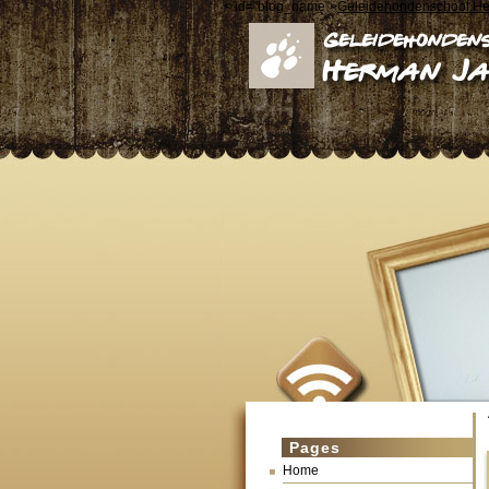
< id="blog_name">
Geleidehondenschool H
Pages
Home