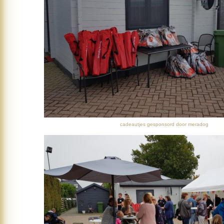
cadeautjes gesponsord door meradog