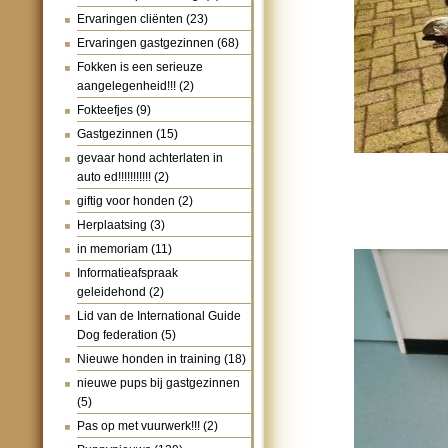
Ervaringen cliënten
(23)
Ervaringen gastgezinnen
(68)
Fokken is een serieuze
aangelegenheid!!!
(2)
Fokteefjes
(9)
Gastgezinnen
(15)
gevaar hond achterlaten in
auto ed!!!!!!!!!!!
(2)
giftig voor honden
(2)
Herplaatsing
(3)
in memoriam
(11)
Informatieafspraak
geleidehond
(2)
Lid van de International Guide
Dog federation
(5)
Nieuwe honden in training
(18)
nieuwe pups bij gastgezinnen
(5)
Pas op met vuurwerk!!!
(2)