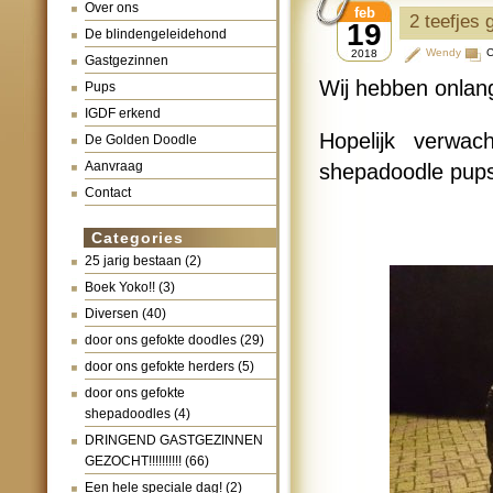
Over ons
feb
2 teefjes 
19
De blindengeleidehond
Wendy
C
2018
Gastgezinnen
Wij hebben onlang
Pups
IGDF erkend
Hopelijk verwa
De Golden Doodle
Aanvraag
shepadoodle pup
Contact
Categories
25 jarig bestaan
(2)
Boek Yoko!!
(3)
Diversen
(40)
door ons gefokte doodles
(29)
door ons gefokte herders
(5)
door ons gefokte
shepadoodles
(4)
DRINGEND GASTGEZINNEN
GEZOCHT!!!!!!!!!!
(66)
Een hele speciale dag!
(2)