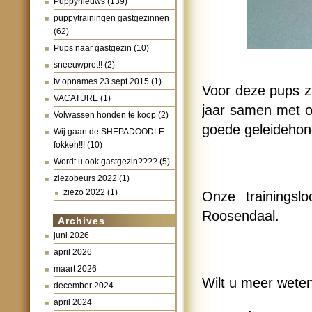
Puppynieuws
(139)
puppytrainingen gastgezinnen
(62)
Pups naar gastgezin
(10)
sneeuwpret!!
(2)
tv opnames 23 sept 2015
(1)
Voor deze pups zi
VACATURE
(1)
jaar samen met on
Volwassen honden te koop
(2)
goede geleideho
Wij gaan de SHEPADOODLE
fokken!!!
(10)
Wordt u ook gastgezin????
(5)
ziezobeurs 2022
(1)
ziezo 2022
(1)
Onze trainingsl
Roosendaal.
Archives
juni 2026
april 2026
maart 2026
Wilt u meer wete
december 2024
april 2024