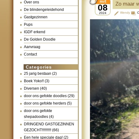
mrt
Over ons
Zo maar wa
08
De blindengeleidehond
Wendy
C
2024
Gastgezinnen
Pups
IGDF erkend
De Golden Doodle
Aanvraag
Contact
Categories
25 jarig bestaan
(2)
Boek Yoko!!
(3)
Diversen
(40)
door ons gefokte doodles
(29)
door ons gefokte herders
(5)
door ons gefokte
shepadoodles
(4)
DRINGEND GASTGEZINNEN
GEZOCHT!!!!!!!!!!
(66)
Een hele speciale dag!
(2)