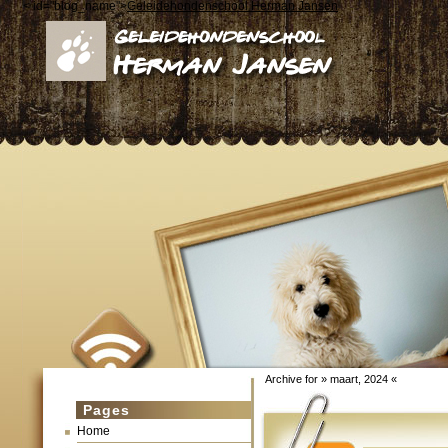
< id="blog_name">
Geleidehondenschool Herman Jansen
Archive for » maart, 2024 «
Pages
Home