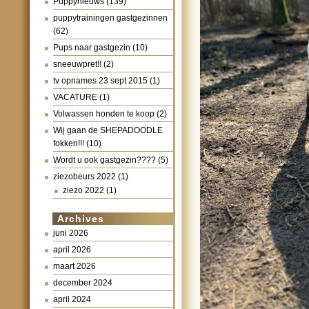
Puppynieuws
(139)
puppytrainingen gastgezinnen
(62)
Pups naar gastgezin
(10)
sneeuwpret!!
(2)
tv opnames 23 sept 2015
(1)
VACATURE
(1)
Volwassen honden te koop
(2)
Wij gaan de SHEPADOODLE
fokken!!!
(10)
Wordt u ook gastgezin????
(5)
ziezobeurs 2022
(1)
ziezo 2022
(1)
Archives
juni 2026
april 2026
maart 2026
december 2024
april 2024