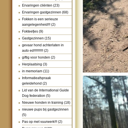
Ervaringen cliënten
(23)
Ervaringen gastgezinnen
(68)
Fokken is een serieuze
aangelegenheid!!!
(2)
Fokteefjes
(9)
Gastgezinnen
(15)
gevaar hond achterlaten in
auto ed!!!!!!!!!!!
(2)
giftig voor honden
(2)
Herplaatsing
(3)
in memoriam
(11)
Informatieafspraak
geleidehond
(2)
Lid van de International Guide
Dog federation
(5)
Nieuwe honden in training
(18)
nieuwe pups bij gastgezinnen
(5)
Pas op met vuurwerk!!!
(2)