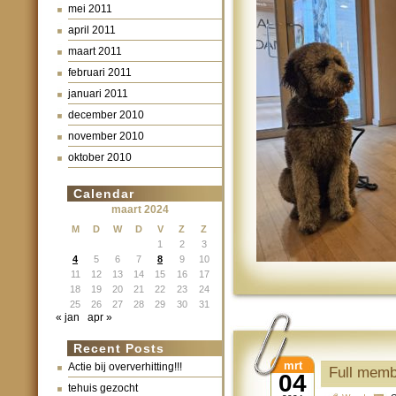
mei 2011
april 2011
maart 2011
februari 2011
januari 2011
december 2010
november 2010
oktober 2010
Calendar
maart 2024
M
D
W
D
V
Z
Z
1
2
3
4
5
6
7
8
9
10
11
12
13
14
15
16
17
18
19
20
21
22
23
24
25
26
27
28
29
30
31
« jan
apr »
Recent Posts
mrt
Actie bij oververhitting!!!
Full mem
04
tehuis gezocht