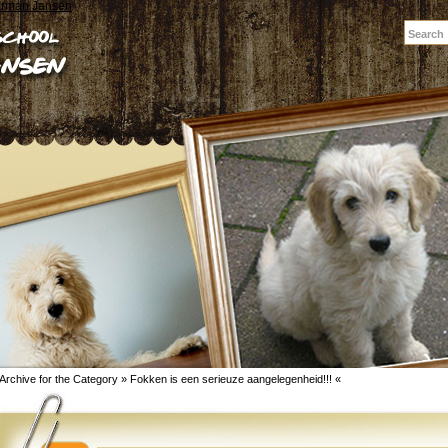
erman Jansen
Archive for the Category » Fokken is een serieuze aangelegenheid!!! «