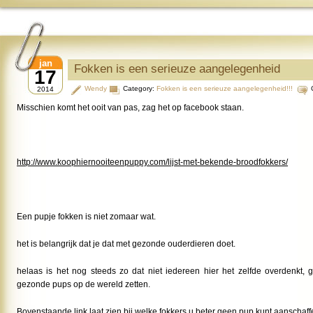
jan
Fokken is een serieuze aangelegenheid
17
Wendy
Category:
Fokken is een serieuze aangelegenheid!!!
2014
Misschien komt het ooit van pas, zag het op facebook staan.
http://www.koophiernooiteenpuppy.com/lijst-met-bekende-broodfokkers/
Een pupje fokken is niet zomaar wat.
het is belangrijk dat je dat met gezonde ouderdieren doet.
helaas is het nog steeds zo dat niet iedereen hier het zelfde overdenkt, g
gezonde pups op de wereld zetten.
Bovenstaande link laat zien bij welke fokkers u beter geen pup kunt aanschaff