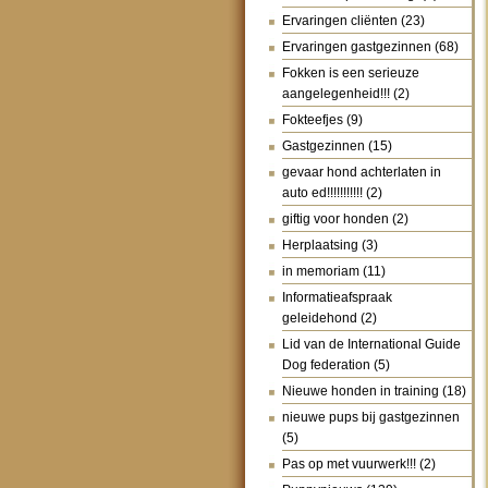
Ervaringen cliënten
(23)
Ervaringen gastgezinnen
(68)
Fokken is een serieuze
aangelegenheid!!!
(2)
Fokteefjes
(9)
Gastgezinnen
(15)
gevaar hond achterlaten in
auto ed!!!!!!!!!!!
(2)
giftig voor honden
(2)
Herplaatsing
(3)
in memoriam
(11)
Informatieafspraak
geleidehond
(2)
Lid van de International Guide
Dog federation
(5)
Nieuwe honden in training
(18)
nieuwe pups bij gastgezinnen
(5)
Pas op met vuurwerk!!!
(2)