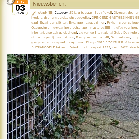
mrt
Nieuwsbericht
03
Wendy
Category:
25 jarig bestaan
,
Boek Yoko!!
,
Diversen
,
door on
2026
herders
,
door ons gefokte shepadoodles
,
DRINGEND GASTGEZINNEN GEZOC
dag!
,
Ervaringen cliënten
,
Ervaringen gastgezinnen
,
Fokken is een serieuz
Gastgezinnen
,
gevaar hond achterlaten in auto ed!!!!!!!!!!!
,
giftig voor hon
Informatieafspraak geleidehond
,
Lid van de International Guide Dog feder
nieuwe pups bij gastgezinnen
,
Pas op met vuurwerk!!!
,
Puppynieuws
,
pupp
gastgezin
,
sneeuwpret!!
,
tv opnames 23 sept 2015
,
VACATURE
,
Volwasse
SHEPADOODLE fokken!!!
,
Wordt u ook gastgezin????
,
ziezo 2022
,
ziezo