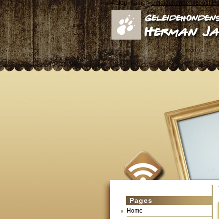
< id="blog_name">
Geleidehondenschool H
Pages
Home