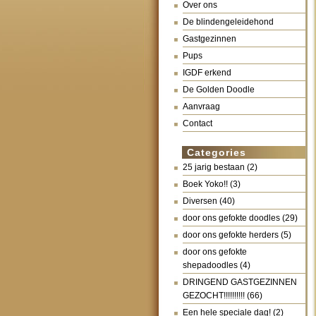
Over ons
De blindengeleidehond
Gastgezinnen
Pups
IGDF erkend
De Golden Doodle
Aanvraag
Contact
Categories
25 jarig bestaan
(2)
Boek Yoko!!
(3)
Diversen
(40)
door ons gefokte doodles
(29)
door ons gefokte herders
(5)
door ons gefokte
shepadoodles
(4)
DRINGEND GASTGEZINNEN
GEZOCHT!!!!!!!!!!
(66)
Een hele speciale dag!
(2)