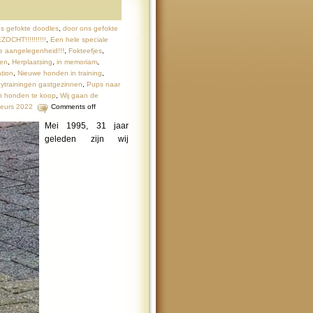
s gefokte doodles
,
door ons gefokte
HT!!!!!!!!!!
,
Een hele speciale
e aangelegenheid!!!
,
Fokteefjes
,
den
,
Herplaatsing
,
in memoriam
,
ation
,
Nieuwe honden in training
,
ytrainingen gastgezinnen
,
Pups naar
n honden te koop
,
Wij gaan de
beurs 2022
Comments off
Mei 1995, 31 jaar
geleden zijn wij