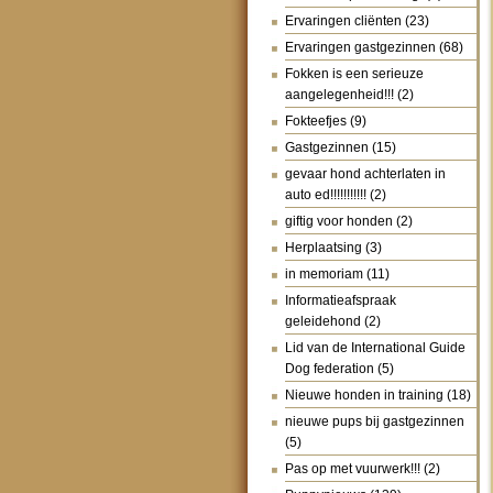
Ervaringen cliënten
(23)
Ervaringen gastgezinnen
(68)
Fokken is een serieuze
aangelegenheid!!!
(2)
Fokteefjes
(9)
Gastgezinnen
(15)
gevaar hond achterlaten in
auto ed!!!!!!!!!!!
(2)
giftig voor honden
(2)
Herplaatsing
(3)
in memoriam
(11)
Informatieafspraak
geleidehond
(2)
Lid van de International Guide
Dog federation
(5)
Nieuwe honden in training
(18)
nieuwe pups bij gastgezinnen
(5)
Pas op met vuurwerk!!!
(2)