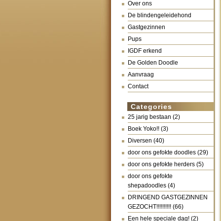
Over ons
De blindengeleidehond
Gastgezinnen
Pups
IGDF erkend
De Golden Doodle
Aanvraag
Contact
Categories
25 jarig bestaan
(2)
Boek Yoko!!
(3)
Diversen
(40)
door ons gefokte doodles
(29)
door ons gefokte herders
(5)
door ons gefokte
shepadoodles
(4)
DRINGEND GASTGEZINNEN
GEZOCHT!!!!!!!!!!
(66)
Een hele speciale dag!
(2)