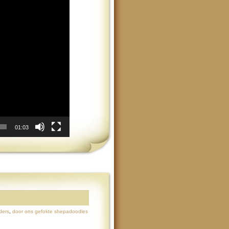
01:03
ders
,
door ons gefokte shepadoodles