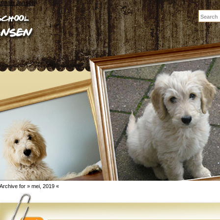
erman Jansen
Archive for » mei, 2019 «