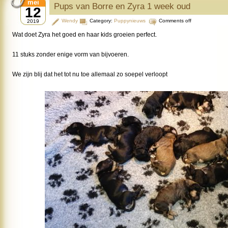
mei
Pups van Borre en Zyra 1 week oud
12
Wendy
Category:
Puppynieuws
Comments off
2019
Wat doet Zyra het goed en haar kids groeien perfect.
11 stuks zonder enige vorm van bijvoeren.
We zijn blij dat het tot nu toe allemaal zo soepel verloopt