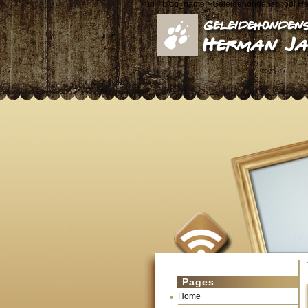
< id="blog_name">
Geleidehondenschool H
Pages
Home