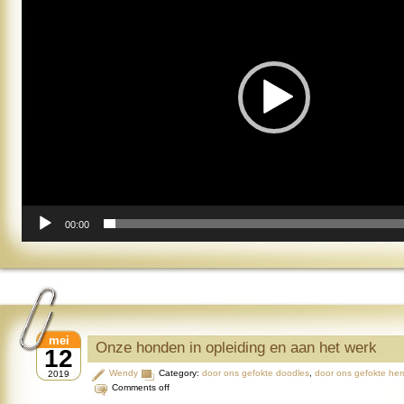
00:00
mei
Onze honden in opleiding en aan het werk
12
Wendy
Category:
door ons gefokte doodles
,
door ons gefokte her
2019
Comments off