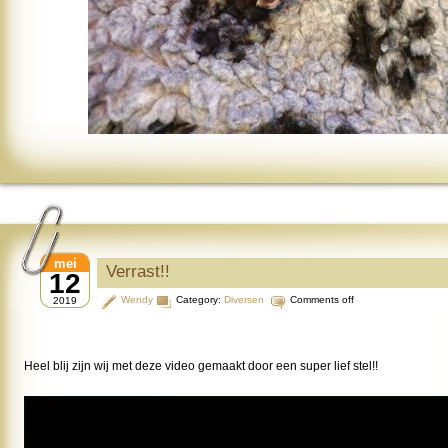
mei
Verrast!!
12
Wendy
Category:
Diversen
Comments off
2019
Heel blij zijn wij met deze video gemaakt door een super lief stel!!
Videospeler