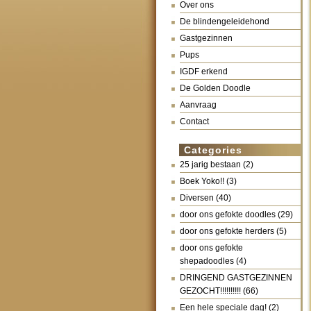
Over ons
De blindengeleidehond
Gastgezinnen
Pups
IGDF erkend
De Golden Doodle
Aanvraag
Contact
Categories
25 jarig bestaan
(2)
Boek Yoko!!
(3)
Diversen
(40)
door ons gefokte doodles
(29)
door ons gefokte herders
(5)
door ons gefokte
shepadoodles
(4)
DRINGEND GASTGEZINNEN
GEZOCHT!!!!!!!!!!
(66)
Een hele speciale dag!
(2)