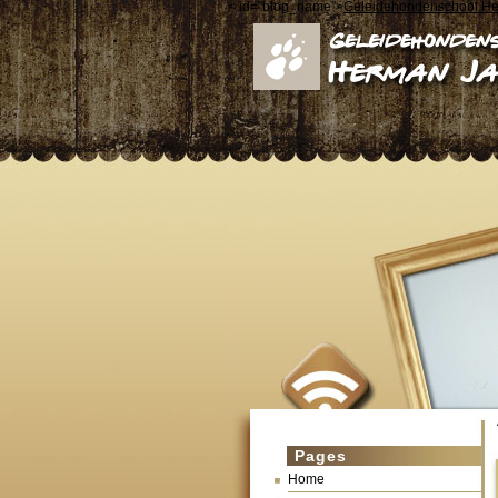
< id="blog_name">
Geleidehondenschool H
Pages
Home