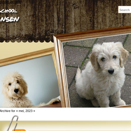
erman Jansen
Archive for » mei, 2023 «