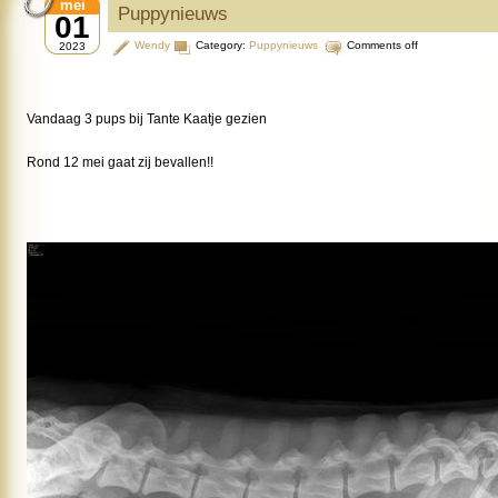
mei
Puppynieuws
01
Wendy
Category:
Puppynieuws
Comments off
2023
Vandaag 3 pups bij Tante Kaatje gezien
Rond 12 mei gaat zij bevallen!!