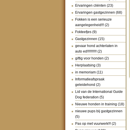
Ervaringen cliënten
(23)
Ervaringen gastgezinnen
(68)
Fokken is een serieuze
aangelegenheid!!!
(2)
Fokteefjes
(9)
Gastgezinnen
(15)
gevaar hond achterlaten in
auto ed!!!!!!!!!!!
(2)
giftig voor honden
(2)
Herplaatsing
(3)
in memoriam
(11)
Informatieafspraak
geleidehond
(2)
Lid van de International Guide
Dog federation
(5)
Nieuwe honden in training
(18)
nieuwe pups bij gastgezinnen
(5)
Pas op met vuurwerk!!!
(2)