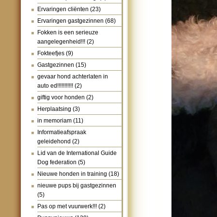
Ervaringen cliënten
(23)
Ervaringen gastgezinnen
(68)
Fokken is een serieuze
aangelegenheid!!!
(2)
Fokteefjes
(9)
Gastgezinnen
(15)
gevaar hond achterlaten in
auto ed!!!!!!!!!!!
(2)
giftig voor honden
(2)
Herplaatsing
(3)
in memoriam
(11)
Informatieafspraak
geleidehond
(2)
Lid van de International Guide
Dog federation
(5)
Nieuwe honden in training
(18)
nieuwe pups bij gastgezinnen
(5)
Pas op met vuurwerk!!!
(2)