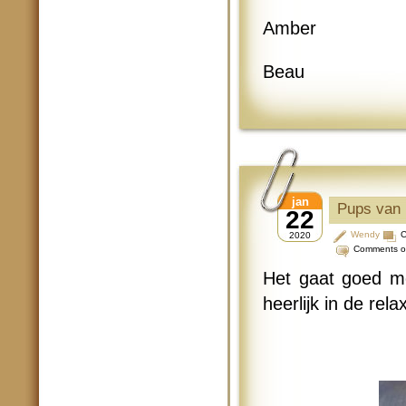
Amber
Beau
jan
Pups van 
22
Wendy
C
2020
Comments o
Het gaat goed me
heerlijk in de rel