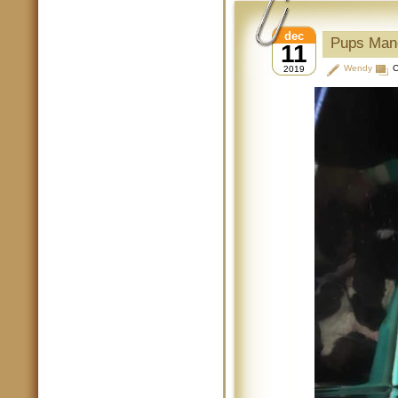
dec
Pups Mand
11
Wendy
C
2019