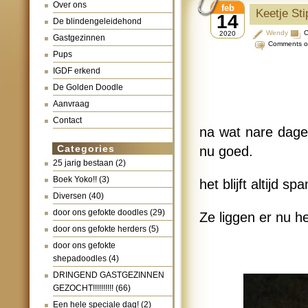
Over ons
feb
Keetje Sti
14
De blindengeleidehond
Wendy
C
2020
Gastgezinnen
Comments o
Pups
IGDF erkend
De Golden Doodle
Aanvraag
Contact
na wat nare dage
Categories
nu goed.
25 jarig bestaan
(2)
Boek Yoko!!
(3)
het blijft altijd 
Diversen
(40)
door ons gefokte doodles
(29)
Ze liggen er nu hee
door ons gefokte herders
(5)
door ons gefokte
shepadoodles
(4)
DRINGEND GASTGEZINNEN
GEZOCHT!!!!!!!!!!
(66)
Een hele speciale dag!
(2)