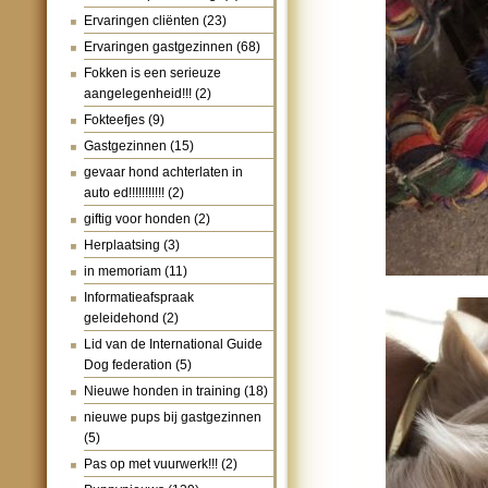
Ervaringen cliënten
(23)
Ervaringen gastgezinnen
(68)
Fokken is een serieuze
aangelegenheid!!!
(2)
Fokteefjes
(9)
Gastgezinnen
(15)
gevaar hond achterlaten in
auto ed!!!!!!!!!!!
(2)
giftig voor honden
(2)
Herplaatsing
(3)
in memoriam
(11)
Informatieafspraak
geleidehond
(2)
Lid van de International Guide
Dog federation
(5)
Nieuwe honden in training
(18)
nieuwe pups bij gastgezinnen
(5)
Pas op met vuurwerk!!!
(2)