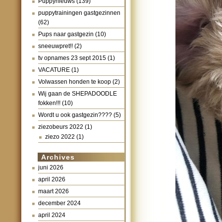
Puppynieuws
(139)
puppytrainingen gastgezinnen
(62)
Pups naar gastgezin
(10)
sneeuwpret!!
(2)
tv opnames 23 sept 2015
(1)
VACATURE
(1)
Volwassen honden te koop
(2)
Wij gaan de SHEPADOODLE
fokken!!!
(10)
Wordt u ook gastgezin????
(5)
ziezobeurs 2022
(1)
ziezo 2022
(1)
Archives
juni 2026
april 2026
maart 2026
december 2024
april 2024