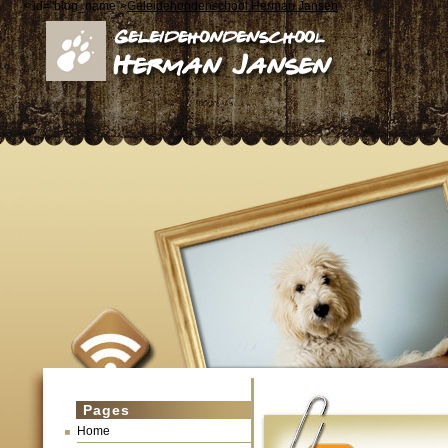
< id="blog_name">
Geleidehondenschool Herman Jansen
Pages
Home