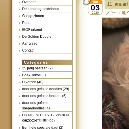
jan
Over ons
11 januari
03
De blindengeleidehond
Wendy
C
2020
Gastgezinnen
Pups
IGDF erkend
De Golden Doodle
Aanvraag
Contact
Categories
25 jarig bestaan
(2)
Boek Yoko!!
(3)
Diversen
(40)
door ons gefokte doodles
(29)
door ons gefokte herders
(5)
door ons gefokte
shepadoodles
(4)
DRINGEND GASTGEZINNEN
GEZOCHT!!!!!!!!!!
(66)
Een hele speciale dag!
(2)