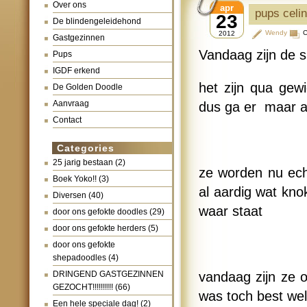
Over ons
apr
pups celi
23
De blindengeleidehond
Wendy
C
2012
Gastgezinnen
Vandaag zijn de 
Pups
IGDF erkend
het zijn qua gew
De Golden Doodle
Aanvraag
dus ga er maar a
Contact
Categories
25 jarig bestaan
(2)
ze worden nu echt
Boek Yoko!!
(3)
al aardig wat kno
Diversen
(40)
waar staat
door ons gefokte doodles
(29)
door ons gefokte herders
(5)
door ons gefokte
shepadoodles
(4)
DRINGEND GASTGEZINNEN
vandaag zijn ze 
GEZOCHT!!!!!!!!!!
(66)
was toch best we
Een hele speciale dag!
(2)