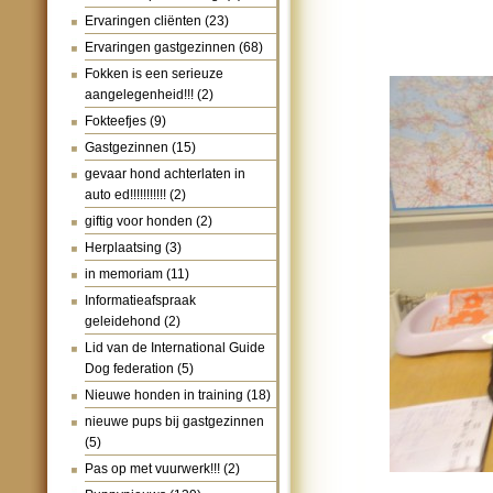
Ervaringen cliënten
(23)
Ervaringen gastgezinnen
(68)
Fokken is een serieuze
aangelegenheid!!!
(2)
Fokteefjes
(9)
Gastgezinnen
(15)
gevaar hond achterlaten in
auto ed!!!!!!!!!!!
(2)
giftig voor honden
(2)
Herplaatsing
(3)
in memoriam
(11)
Informatieafspraak
geleidehond
(2)
Lid van de International Guide
Dog federation
(5)
Nieuwe honden in training
(18)
nieuwe pups bij gastgezinnen
(5)
Pas op met vuurwerk!!!
(2)