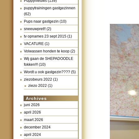
Puppynieuws
(139)
puppytrainingen gastgezinnen
(62)
Pups naar gastgezin
(10)
sneeuwpret!!
(2)
tv opnames 23 sept 2015
(1)
VACATURE
(1)
Volwassen honden te koop
(2)
Wij gaan de SHEPADOODLE
fokken!!!
(10)
Wordt u ook gastgezin????
(5)
ziezobeurs 2022
(1)
ziezo 2022
(1)
Archives
juni 2026
april 2026
maart 2026
december 2024
april 2024