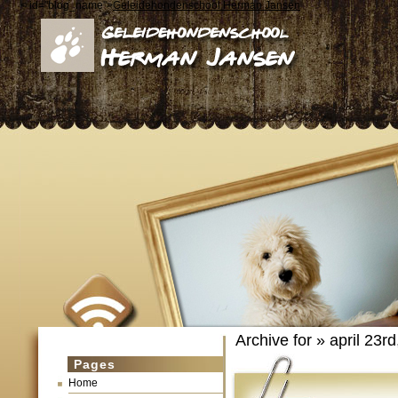
< id="blog_name">
Geleidehondenschool Herman Jansen
Archive for » april 23r
Pages
Home