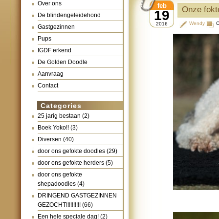
Over ons
feb
Onze fokt
19
De blindengeleidehond
Wendy
C
2016
Gastgezinnen
Pups
IGDF erkend
De Golden Doodle
Aanvraag
Contact
Categories
25 jarig bestaan
(2)
Boek Yoko!!
(3)
Diversen
(40)
door ons gefokte doodles
(29)
door ons gefokte herders
(5)
door ons gefokte
shepadoodles
(4)
DRINGEND GASTGEZINNEN
GEZOCHT!!!!!!!!!!
(66)
Een hele speciale dag!
(2)