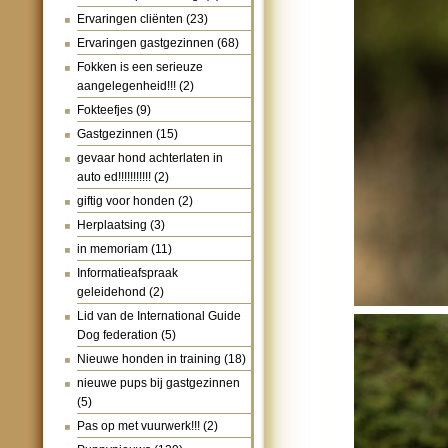
Ervaringen cliënten
(23)
Ervaringen gastgezinnen
(68)
Fokken is een serieuze
aangelegenheid!!!
(2)
Fokteefjes
(9)
Gastgezinnen
(15)
gevaar hond achterlaten in
auto ed!!!!!!!!!!!
(2)
giftig voor honden
(2)
Herplaatsing
(3)
in memoriam
(11)
Informatieafspraak
geleidehond
(2)
Lid van de International Guide
Dog federation
(5)
Nieuwe honden in training
(18)
nieuwe pups bij gastgezinnen
(5)
Pas op met vuurwerk!!!
(2)