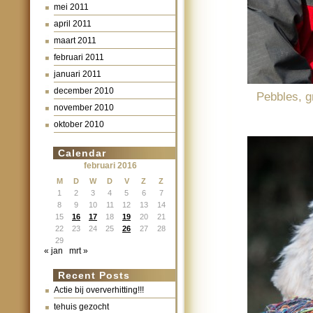
mei 2011
april 2011
maart 2011
februari 2011
januari 2011
december 2010
Pebbles, g
november 2010
oktober 2010
Calendar
februari 2016
M
D
W
D
V
Z
Z
1
2
3
4
5
6
7
8
9
10
11
12
13
14
15
16
17
18
19
20
21
22
23
24
25
26
27
28
29
« jan
mrt »
Recent Posts
Actie bij oververhitting!!!
tehuis gezocht