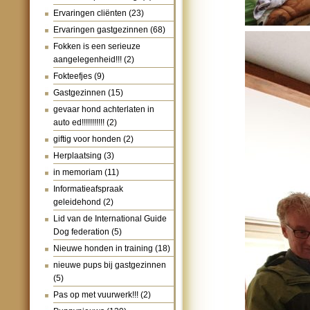
Ervaringen cliënten
(23)
Ervaringen gastgezinnen
(68)
Fokken is een serieuze
aangelegenheid!!!
(2)
Fokteefjes
(9)
Gastgezinnen
(15)
gevaar hond achterlaten in
auto ed!!!!!!!!!!!
(2)
giftig voor honden
(2)
Herplaatsing
(3)
in memoriam
(11)
Informatieafspraak
geleidehond
(2)
Lid van de International Guide
Dog federation
(5)
Nieuwe honden in training
(18)
nieuwe pups bij gastgezinnen
(5)
Pas op met vuurwerk!!!
(2)