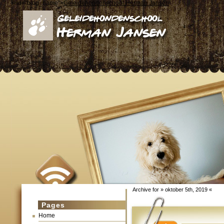
< id="blog_name">
Geleidehondenschool Herman Jansen
Archive for » oktober 5th, 2019 «
Pages
Home