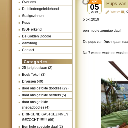
okt
Over ons
Pups van 
05
De blindengeleidehond
Wendy
C
2019
Gastgezinnen
5 okt 2019
Pups
IGDF erkend
een mooie zonnige dag!
De Golden Doodle
De pups van Dushi gaan naar
Aanvraag
Contact
Na 7 weken wachten was het 
Categories
25 jarig bestaan
(2)
Boek Yoko!!
(3)
Diversen
(40)
door ons gefokte doodles
(29)
door ons gefokte herders
(5)
door ons gefokte
shepadoodles
(4)
DRINGEND GASTGEZINNEN
GEZOCHT!!!!!!!!!!
(66)
Een hele speciale dag!
(2)