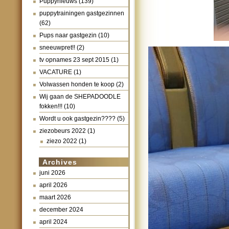
Puppynieuws
(139)
puppytrainingen gastgezinnen
(62)
Pups naar gastgezin
(10)
sneeuwpret!!
(2)
tv opnames 23 sept 2015
(1)
VACATURE
(1)
Volwassen honden te koop
(2)
Wij gaan de SHEPADOODLE
fokken!!!
(10)
Wordt u ook gastgezin????
(5)
ziezobeurs 2022
(1)
ziezo 2022
(1)
Archives
juni 2026
april 2026
maart 2026
december 2024
april 2024