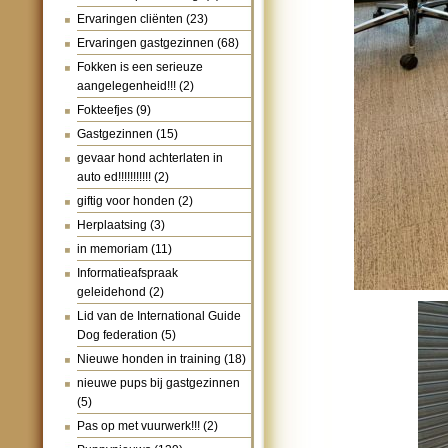
Ervaringen cliënten
(23)
Ervaringen gastgezinnen
(68)
Fokken is een serieuze
aangelegenheid!!!
(2)
Fokteefjes
(9)
Gastgezinnen
(15)
gevaar hond achterlaten in
auto ed!!!!!!!!!!!
(2)
giftig voor honden
(2)
Herplaatsing
(3)
in memoriam
(11)
Informatieafspraak
geleidehond
(2)
Lid van de International Guide
Dog federation
(5)
Nieuwe honden in training
(18)
nieuwe pups bij gastgezinnen
(5)
Pas op met vuurwerk!!!
(2)