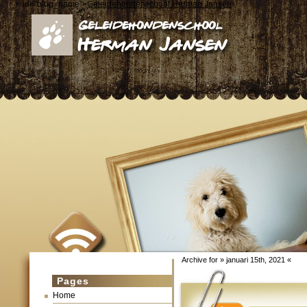
< id="blog_name">
Geleidehondenschool Herman Jansen
Archive for » januari 15th, 2021 «
Pages
Home