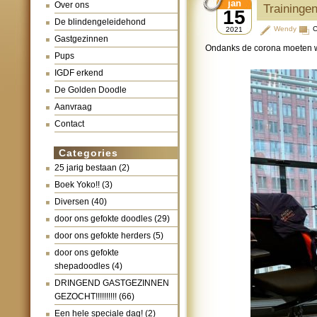
jan
Over ons
Traininge
15
De blindengeleidehond
Wendy
C
2021
Gastgezinnen
Ondanks de corona moeten we
Pups
IGDF erkend
De Golden Doodle
Aanvraag
Contact
Categories
25 jarig bestaan
(2)
Boek Yoko!!
(3)
Diversen
(40)
door ons gefokte doodles
(29)
door ons gefokte herders
(5)
door ons gefokte
shepadoodles
(4)
DRINGEND GASTGEZINNEN
GEZOCHT!!!!!!!!!!
(66)
Een hele speciale dag!
(2)