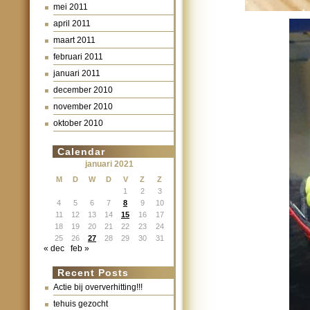
mei 2011
april 2011
maart 2011
februari 2011
januari 2011
december 2010
november 2010
oktober 2010
Calendar
januari 2021
M
D
W
D
V
Z
Z
1
2
3
4
5
6
7
8
9
10
11
12
13
14
15
16
17
18
19
20
21
22
23
24
25
26
27
28
29
30
31
« dec
feb »
Recent Posts
Actie bij oververhitting!!!
tehuis gezocht