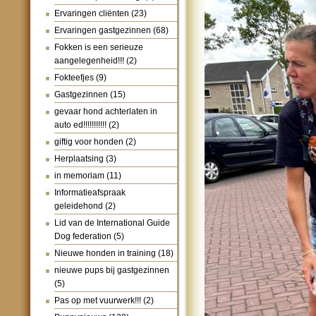
Ervaringen cliënten
(23)
Ervaringen gastgezinnen
(68)
Fokken is een serieuze
aangelegenheid!!!
(2)
Fokteefjes
(9)
Gastgezinnen
(15)
gevaar hond achterlaten in
auto ed!!!!!!!!!!!
(2)
giftig voor honden
(2)
Herplaatsing
(3)
in memoriam
(11)
Informatieafspraak
geleidehond
(2)
Lid van de International Guide
Dog federation
(5)
Nieuwe honden in training
(18)
nieuwe pups bij gastgezinnen
(5)
Pas op met vuurwerk!!!
(2)