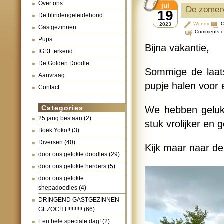
Over ons
jul
De zomerv
19
De blindengeleidehond
Wendy
C
2023
Gastgezinnen
Comments o
Pups
Bijna vakantie,
IGDF erkend
De Golden Doodle
Sommige de laat
Aanvraag
pupje halen voor 
Contact
Categories
We hebben gelukk
25 jarig bestaan
(2)
stuk vrolijker en g
Boek Yoko!!
(3)
Diversen
(40)
Kijk maar naar de
door ons gefokte doodles
(29)
door ons gefokte herders
(5)
door ons gefokte
shepadoodles
(4)
DRINGEND GASTGEZINNEN
GEZOCHT!!!!!!!!!!
(66)
Een hele speciale dag!
(2)