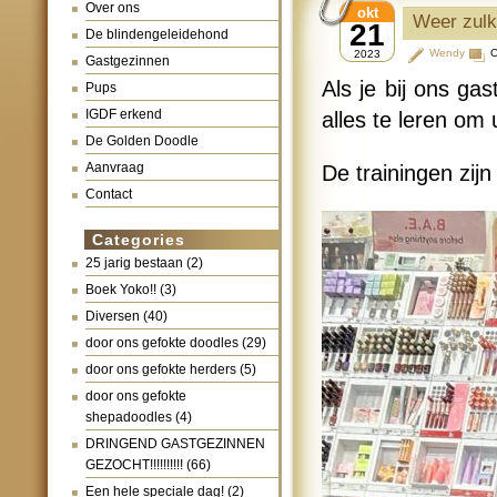
Over ons
okt
Weer zulk
21
De blindengeleidehond
Wendy
C
2023
Gastgezinnen
Als je bij ons g
Pups
IGDF erkend
alles te leren om 
De Golden Doodle
Aanvraag
De trainingen zijn
Contact
Categories
25 jarig bestaan
(2)
Boek Yoko!!
(3)
Diversen
(40)
door ons gefokte doodles
(29)
door ons gefokte herders
(5)
door ons gefokte
shepadoodles
(4)
DRINGEND GASTGEZINNEN
GEZOCHT!!!!!!!!!!
(66)
Een hele speciale dag!
(2)