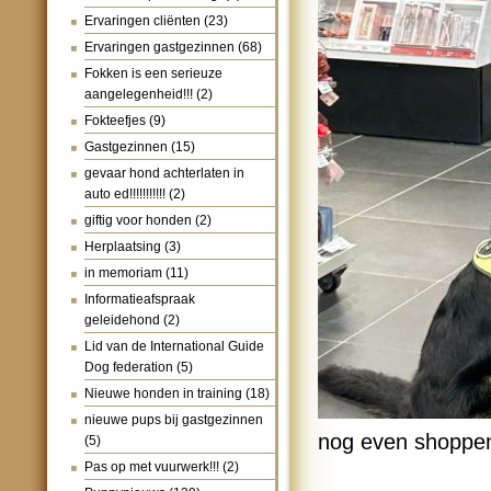
Ervaringen cliënten
(23)
Ervaringen gastgezinnen
(68)
Fokken is een serieuze
aangelegenheid!!!
(2)
Fokteefjes
(9)
Gastgezinnen
(15)
gevaar hond achterlaten in
auto ed!!!!!!!!!!!
(2)
giftig voor honden
(2)
Herplaatsing
(3)
in memoriam
(11)
Informatieafspraak
geleidehond
(2)
Lid van de International Guide
Dog federation
(5)
Nieuwe honden in training
(18)
nieuwe pups bij gastgezinnen
nog even shoppen
(5)
Pas op met vuurwerk!!!
(2)