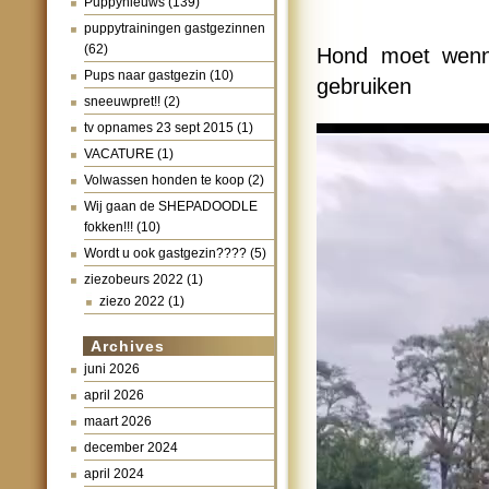
Puppynieuws
(139)
puppytrainingen gastgezinnen
(62)
Hond moet wenn
Pups naar gastgezin
(10)
gebruiken
sneeuwpret!!
(2)
tv opnames 23 sept 2015
(1)
Videospeler
VACATURE
(1)
Volwassen honden te koop
(2)
Wij gaan de SHEPADOODLE
fokken!!!
(10)
Wordt u ook gastgezin????
(5)
ziezobeurs 2022
(1)
ziezo 2022
(1)
Archives
juni 2026
april 2026
maart 2026
december 2024
april 2024