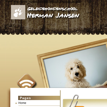
< id="blog_name">
Geleidehondenschool Herman Jansen
Pages
Home