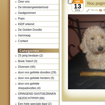
okt
Over ons
filou pogi
13
De blindengeleidehond
Wendy
C
2011
Gastgezinnen
Pups
IGDF erkend
De Golden Doodle
Aanvraag
Contact
Categories
25 jarig bestaan
(2)
Boek Yoko!!
(3)
Diversen
(40)
door ons gefokte doodles
(29)
door ons gefokte herders
(5)
door ons gefokte
shepadoodles
(4)
DRINGEND GASTGEZINNEN
GEZOCHT!!!!!!!!!!
(66)
Een hele speciale dag!
(2)