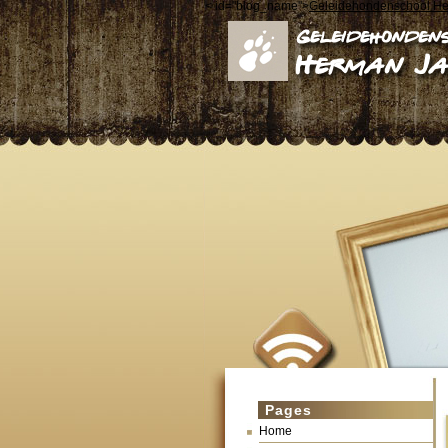
< id="blog_name">
Geleidehondenschool H
Pages
Home