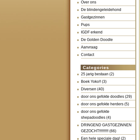
Over ons
De blindengeleidehond
Gastgezinnen
Pups
IGDF erkend
De Golden Doodle
Aanvraag
Contact
Categories
25 jarig bestaan
(2)
Boek Yoko!!
(3)
Diversen
(40)
door ons gefokte doodles
(29)
door ons gefokte herders
(5)
door ons gefokte
shepadoodles
(4)
DRINGEND GASTGEZINNEN
GEZOCHT!!!!!!!!!!
(66)
Een hele speciale dag!
(2)