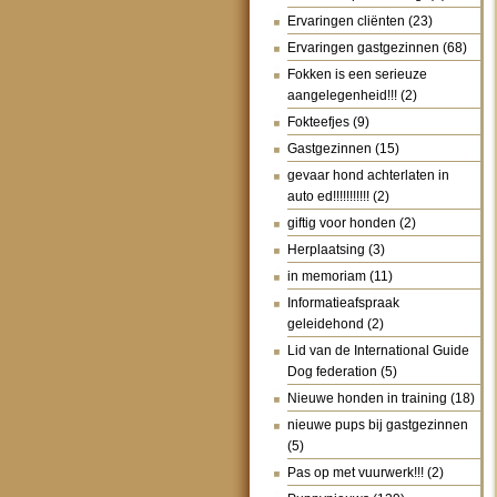
Ervaringen cliënten
(23)
Ervaringen gastgezinnen
(68)
Fokken is een serieuze
aangelegenheid!!!
(2)
Fokteefjes
(9)
Gastgezinnen
(15)
gevaar hond achterlaten in
auto ed!!!!!!!!!!!
(2)
giftig voor honden
(2)
Herplaatsing
(3)
in memoriam
(11)
Informatieafspraak
geleidehond
(2)
Lid van de International Guide
Dog federation
(5)
Nieuwe honden in training
(18)
nieuwe pups bij gastgezinnen
(5)
Pas op met vuurwerk!!!
(2)