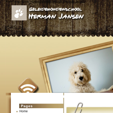
< id="blog_name">
Geleidehondenschool Herman Jansen
Pages
Home