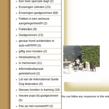
Een hele speciale dag!
(2)
Ervaringen cliënten
(23)
Ervaringen gastgezinnen
(68)
Fokken is een serieuze
aangelegenheid!!!
(2)
Fokteefjes
(9)
Gastgezinnen
(15)
gevaar hond achterlaten in
auto ed!!!!!!!!!!!
(2)
giftig voor honden
(2)
Herplaatsing
(3)
in memoriam
(11)
Informatieafspraak
geleidehond
(2)
Lid van de International Guide
Dog federation
(5)
Nieuwe honden in training
(18)
nieuwe pups bij gastgezinnen
You can follow any responses to this en
(5)
Pas op met vuurwerk!!!
(2)