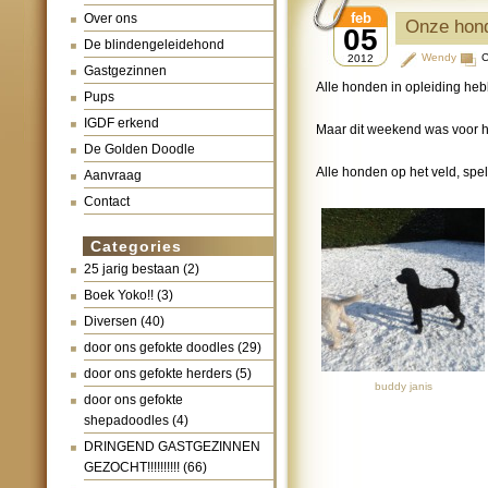
feb
Over ons
Onze hond
05
De blindengeleidehond
Wendy
C
2012
Gastgezinnen
Alle honden in opleiding heb
Pups
IGDF erkend
Maar dit weekend was voor 
De Golden Doodle
Alle honden op het veld, spe
Aanvraag
Contact
Categories
25 jarig bestaan
(2)
Boek Yoko!!
(3)
Diversen
(40)
door ons gefokte doodles
(29)
door ons gefokte herders
(5)
buddy janis
door ons gefokte
shepadoodles
(4)
DRINGEND GASTGEZINNEN
GEZOCHT!!!!!!!!!!
(66)