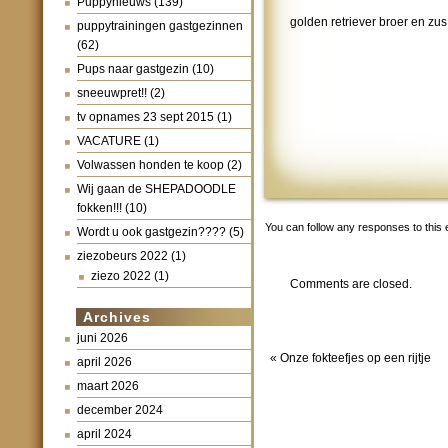
Puppynieuws
(139)
golden retriever broer en zus
puppytrainingen gastgezinnen
(62)
Pups naar gastgezin
(10)
sneeuwpret!!
(2)
tv opnames 23 sept 2015
(1)
VACATURE
(1)
Volwassen honden te koop
(2)
Wij gaan de SHEPADOODLE
fokken!!!
(10)
You can follow any responses to this 
Wordt u ook gastgezin????
(5)
ziezobeurs 2022
(1)
ziezo 2022
(1)
Comments are closed.
Archives
juni 2026
«
Onze fokteefjes op een rijtje
april 2026
maart 2026
december 2024
april 2024