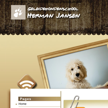
< id="blog_name">
Geleidehondenschool Herman Jansen
Pages
Home