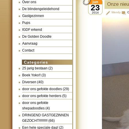
jun
Over ons
Onze nieu
23
De blindengeleidehond
Wendy
C
2014
Gastgezinnen
Pups
IGDF erkend
De Golden Doodle
Aanvraag
Contact
Categories
25 jarig bestaan
(2)
Boek Yoko!!
(3)
Diversen
(40)
door ons gefokte doodles
(29)
door ons gefokte herders
(5)
door ons gefokte
shepadoodles
(4)
DRINGEND GASTGEZINNEN
GEZOCHT!!!!!!!!!!
(66)
Een hele speciale dag!
(2)