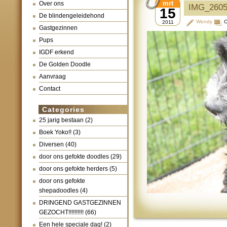
mrt
Over ons
IMG_260
15
De blindengeleidehond
Wendy
C
2011
Gastgezinnen
Pups
IGDF erkend
De Golden Doodle
Aanvraag
Contact
Categories
25 jarig bestaan
(2)
Boek Yoko!!
(3)
Diversen
(40)
door ons gefokte doodles
(29)
door ons gefokte herders
(5)
door ons gefokte
shepadoodles
(4)
DRINGEND GASTGEZINNEN
GEZOCHT!!!!!!!!!!
(66)
Een hele speciale dag!
(2)