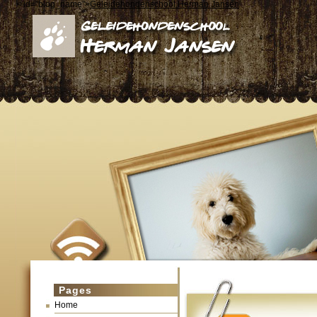
< id="blog_name">
Geleidehondenschool Herman Jansen
Pages
Home