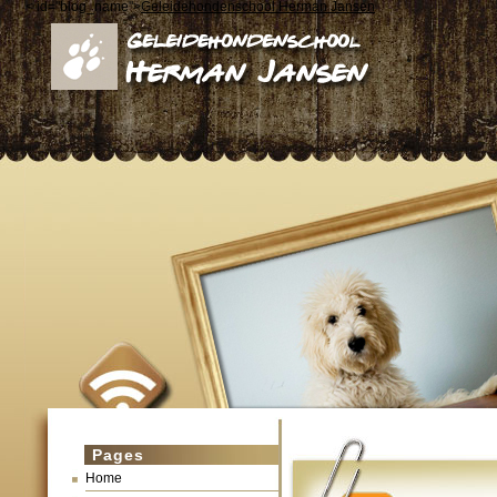
< id="blog_name">
Geleidehondenschool Herman Jansen
Pages
Home