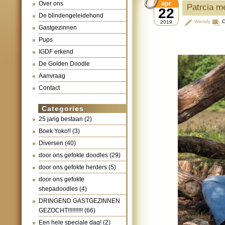
apr
Over ons
Patrcia m
22
De blindengeleidehond
Wendy
C
2019
Gastgezinnen
Pups
IGDF erkend
De Golden Doodle
Aanvraag
Contact
Categories
25 jarig bestaan
(2)
Boek Yoko!!
(3)
Diversen
(40)
door ons gefokte doodles
(29)
door ons gefokte herders
(5)
door ons gefokte
shepadoodles
(4)
DRINGEND GASTGEZINNEN
GEZOCHT!!!!!!!!!!
(66)
Een hele speciale dag!
(2)