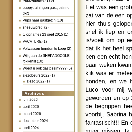
Puppynieuws
(139)
Het was een grote
puppytrainingen gastgezinnen
(62)
zat van de een op
Pups naar gastgezin
(10)
hier thuis gelop
sneeuwpret!!
(2)
snel ik liep en 
tv opnames 23 sept 2015
(1)
is/voelt om op 
VACATURE
(1)
dat ik het heel 
Volwassen honden te koop
(2)
ben een echt hon
Wij gaan de SHEPADOODLE
fokken!!!
(10)
paar weken kwam 
Wordt u ook gastgezin????
(5)
klik was er mete
ziezobeurs 2022
(1)
honden, en we h
ziezo 2022
(1)
Luco voor mij wa
Archives
geworden en op 2
juni 2026
de begrippen he
april 2026
voorbij. Sabrina 
maart 2026
december 2024
fantastisch!!! En
april 2024
meer missen. Ik h