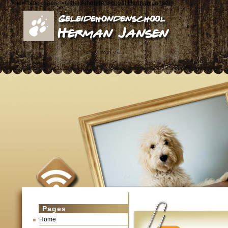
< id="blog_name">
Geleidehondenschool Herman Jansen
Pages
Home