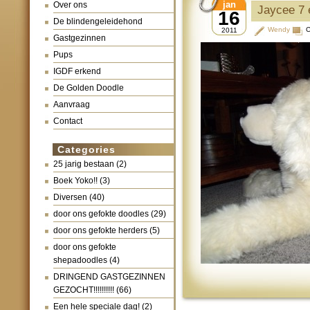
jan
Over ons
Jaycee 7 
16
De blindengeleidehond
Wendy
C
2011
Gastgezinnen
Pups
IGDF erkend
De Golden Doodle
Aanvraag
Contact
Categories
25 jarig bestaan
(2)
Boek Yoko!!
(3)
Diversen
(40)
door ons gefokte doodles
(29)
door ons gefokte herders
(5)
door ons gefokte
shepadoodles
(4)
DRINGEND GASTGEZINNEN
GEZOCHT!!!!!!!!!!
(66)
Een hele speciale dag!
(2)