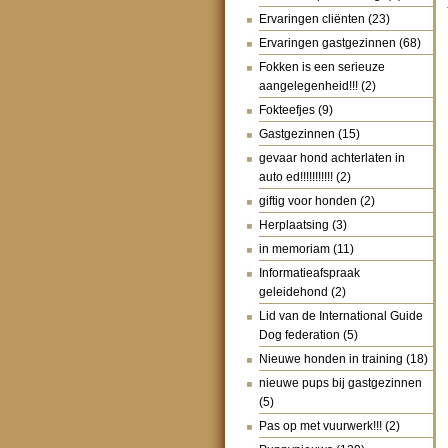
Ervaringen cliënten
(23)
Ervaringen gastgezinnen
(68)
Fokken is een serieuze
aangelegenheid!!!
(2)
Fokteefjes
(9)
Gastgezinnen
(15)
gevaar hond achterlaten in
auto ed!!!!!!!!!!!
(2)
giftig voor honden
(2)
Herplaatsing
(3)
in memoriam
(11)
Informatieafspraak
geleidehond
(2)
Lid van de International Guide
Dog federation
(5)
Nieuwe honden in training
(18)
nieuwe pups bij gastgezinnen
(5)
Pas op met vuurwerk!!!
(2)