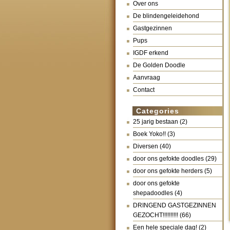
Over ons
De blindengeleidehond
Gastgezinnen
Pups
IGDF erkend
De Golden Doodle
Aanvraag
Contact
Categories
25 jarig bestaan
(2)
Boek Yoko!!
(3)
Diversen
(40)
door ons gefokte doodles
(29)
door ons gefokte herders
(5)
door ons gefokte
shepadoodles
(4)
DRINGEND GASTGEZINNEN
GEZOCHT!!!!!!!!!!
(66)
Een hele speciale dag!
(2)