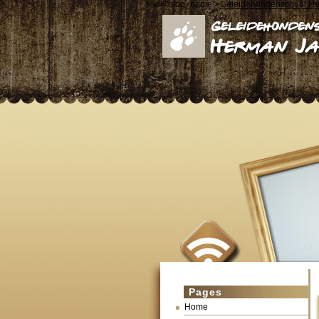
< id="blog_name">
Geleidehondenschool H
Pages
Home