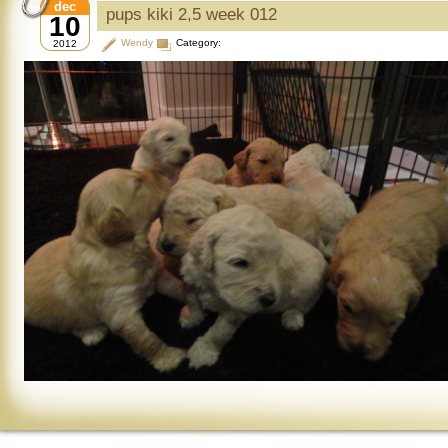
dec
pups kiki 2,5 week 012
10
Wendy
Category:
2012