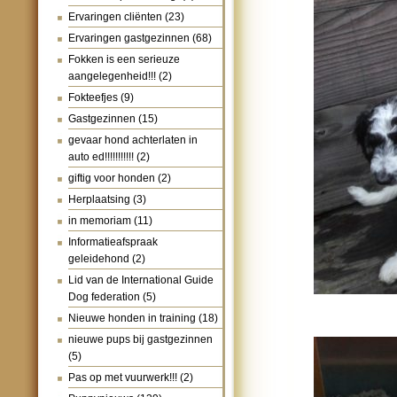
Ervaringen cliënten
(23)
Ervaringen gastgezinnen
(68)
Fokken is een serieuze
aangelegenheid!!!
(2)
Fokteefjes
(9)
Gastgezinnen
(15)
gevaar hond achterlaten in
auto ed!!!!!!!!!!!
(2)
giftig voor honden
(2)
Herplaatsing
(3)
in memoriam
(11)
Informatieafspraak
geleidehond
(2)
Lid van de International Guide
Dog federation
(5)
Nieuwe honden in training
(18)
nieuwe pups bij gastgezinnen
(5)
Pas op met vuurwerk!!!
(2)