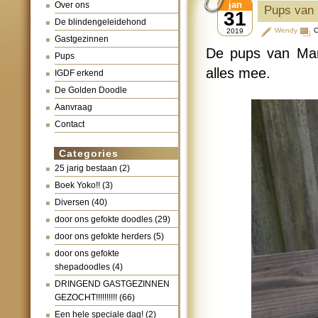
jan
Over ons
Pups van 
31
De blindengeleidehond
Wendy
C
2019
Gastgezinnen
De pups van Man
Pups
alles mee.
IGDF erkend
De Golden Doodle
Aanvraag
Contact
Categories
25 jarig bestaan
(2)
Boek Yoko!!
(3)
Diversen
(40)
door ons gefokte doodles
(29)
door ons gefokte herders
(5)
door ons gefokte
shepadoodles
(4)
DRINGEND GASTGEZINNEN
GEZOCHT!!!!!!!!!!
(66)
Een hele speciale dag!
(2)