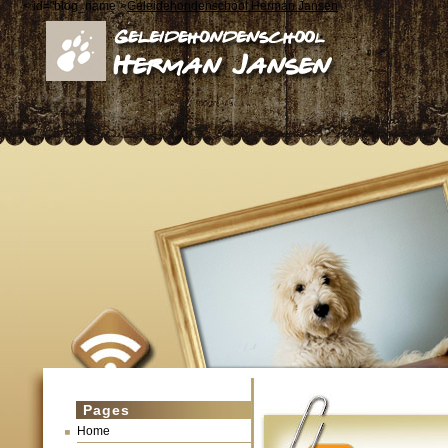
< id="blog_name">
Geleidehondenschool Herman Jansen
Pages
Home