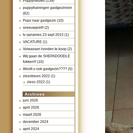
Puppynieuws
(139)
puppytrainingen gastgezinnen
(62)
Pups naar gastgezin
(10)
sneeuwpret!!
(2)
tv opnames 23 sept 2015
(1)
VACATURE
(1)
Volwassen honden te koop
(2)
Wij gaan de SHEPADOODLE
fokken!!!
(10)
Wordt u ook gastgezin????
(5)
ziezobeurs 2022
(1)
ziezo 2022
(1)
Archives
juni 2026
april 2026
maart 2026
december 2024
april 2024