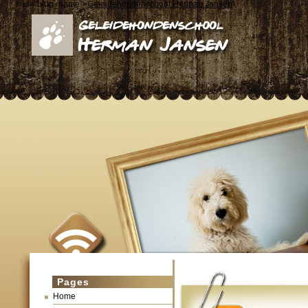
< id="blog_name">
Geleidehondenschool Herman Jansen
Pages
Home