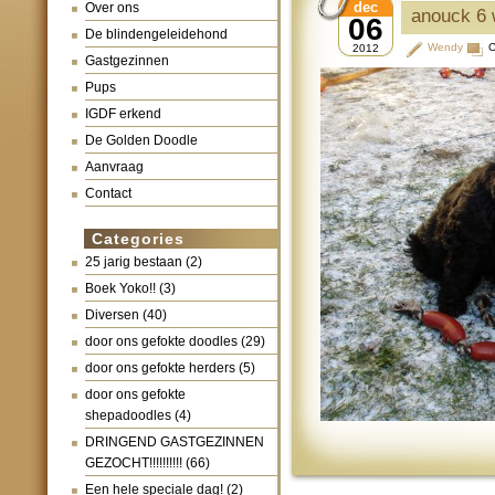
dec
Over ons
anouck 6 
06
De blindengeleidehond
Wendy
C
2012
Gastgezinnen
Pups
IGDF erkend
De Golden Doodle
Aanvraag
Contact
Categories
25 jarig bestaan
(2)
Boek Yoko!!
(3)
Diversen
(40)
door ons gefokte doodles
(29)
door ons gefokte herders
(5)
door ons gefokte
shepadoodles
(4)
DRINGEND GASTGEZINNEN
GEZOCHT!!!!!!!!!!
(66)
Een hele speciale dag!
(2)