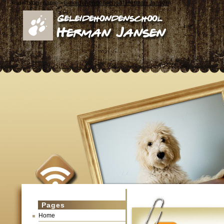
< id="blog_name">
Geleidehondenschool Herman Jansen
Pages
Home