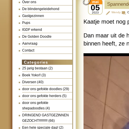
mei
Over ons
Spannende
05
De blindengeleidehond
Wendy
C
2023
Gastgezinnen
Kaatje moet nog p
Pups
IGDF erkend
Dan maar uit de h
De Golden Doodle
binnen heeft, ze 
Aanvraag
Contact
Videospeler
Categories
25 jarig bestaan
(2)
Boek Yoko!!
(3)
Diversen
(40)
door ons gefokte doodles
(29)
door ons gefokte herders
(5)
door ons gefokte
shepadoodles
(4)
DRINGEND GASTGEZINNEN
GEZOCHT!!!!!!!!!!
(66)
Een hele speciale dag!
(2)