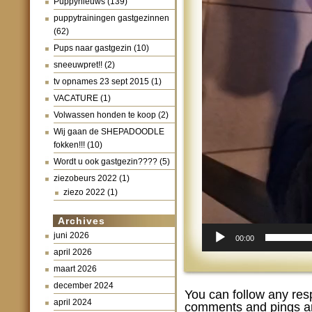
Puppynieuws
(139)
puppytrainingen gastgezinnen
(62)
Pups naar gastgezin
(10)
sneeuwpret!!
(2)
tv opnames 23 sept 2015
(1)
VACATURE
(1)
Volwassen honden te koop
(2)
Wij gaan de SHEPADOODLE
fokken!!!
(10)
Wordt u ook gastgezin????
(5)
ziezobeurs 2022
(1)
ziezo 2022
(1)
Archives
juni 2026
00:00
april 2026
maart 2026
december 2024
You can follow any res
april 2024
comments and pings ar