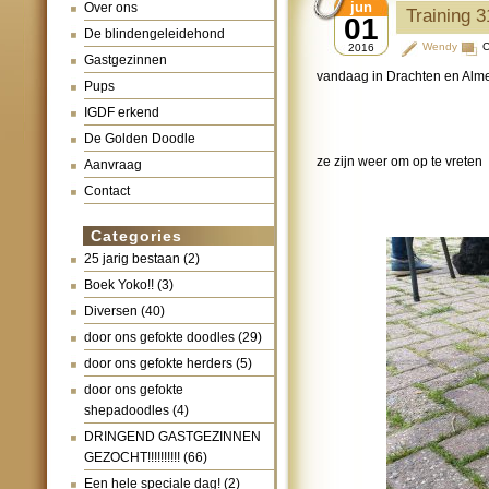
jun
Over ons
Training 
01
De blindengeleidehond
Wendy
C
2016
Gastgezinnen
vandaag in Drachten en Alme
Pups
IGDF erkend
De Golden Doodle
ze zijn weer om op te vreten
Aanvraag
Contact
Categories
25 jarig bestaan
(2)
Boek Yoko!!
(3)
Diversen
(40)
door ons gefokte doodles
(29)
door ons gefokte herders
(5)
door ons gefokte
shepadoodles
(4)
DRINGEND GASTGEZINNEN
GEZOCHT!!!!!!!!!!
(66)
Een hele speciale dag!
(2)