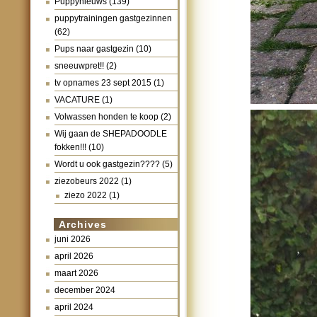
Puppynieuws
(139)
puppytrainingen gastgezinnen
(62)
Pups naar gastgezin
(10)
sneeuwpret!!
(2)
tv opnames 23 sept 2015
(1)
VACATURE
(1)
Volwassen honden te koop
(2)
Wij gaan de SHEPADOODLE
fokken!!!
(10)
Wordt u ook gastgezin????
(5)
ziezobeurs 2022
(1)
ziezo 2022
(1)
Archives
juni 2026
april 2026
maart 2026
december 2024
april 2024