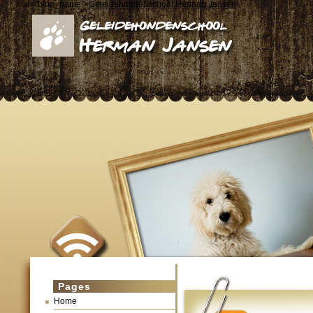
< id="blog_name">
Geleidehondenschool Herman Jansen
Pages
Home