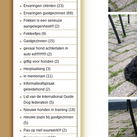
Ervaringen cliënten
(23)
Ervaringen gastgezinnen
(68)
Fokken is een serieuze
aangelegenheid!!!
(2)
Fokteefjes
(9)
Gastgezinnen
(15)
gevaar hond achterlaten in
auto ed!!!!!!!!!!!
(2)
giftig voor honden
(2)
Herplaatsing
(3)
in memoriam
(11)
Informatieafspraak
geleidehond
(2)
Lid van de International Guide
Dog federation
(5)
Nieuwe honden in training
(18)
nieuwe pups bij gastgezinnen
(5)
Pas op met vuurwerk!!!
(2)