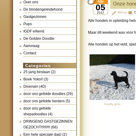
feb
Over ons
Onze hond
05
De blindengeleidehond
Wendy
C
2012
Gastgezinnen
Alle honden in opleiding heb
Pups
IGDF erkend
Maar dit weekend was voor 
De Golden Doodle
Alle honden op het veld, spe
Aanvraag
Contact
Categories
25 jarig bestaan
(2)
Boek Yoko!!
(3)
Diversen
(40)
door ons gefokte doodles
(29)
door ons gefokte herders
(5)
buddy janis
door ons gefokte
shepadoodles
(4)
DRINGEND GASTGEZINNEN
GEZOCHT!!!!!!!!!!
(66)
Een hele speciale dag!
(2)