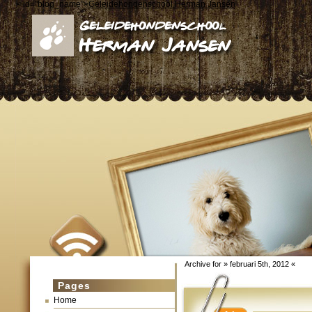
< id="blog_name">
Geleidehondenschool Herman Jansen
Archive for » februari 5th, 2012 «
Pages
Home