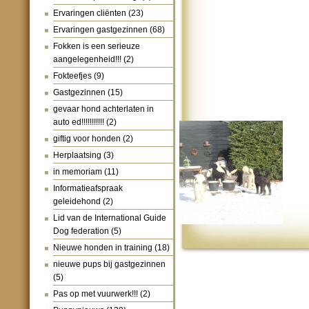
Ervaringen cliënten
(23)
Ervaringen gastgezinnen
(68)
Fokken is een serieuze
aangelegenheid!!!
(2)
Fokteefjes
(9)
Gastgezinnen
(15)
gevaar hond achterlaten in
auto ed!!!!!!!!!!!
(2)
giftig voor honden
(2)
Herplaatsing
(3)
in memoriam
(11)
Informatieafspraak
geleidehond
(2)
Lid van de International Guide
Dog federation
(5)
Nieuwe honden in training
(18)
nieuwe pups bij gastgezinnen
(5)
Pas op met vuurwerk!!!
(2)